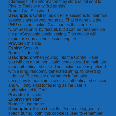
addresses. The information they store is not sent to
Pixel & Tonic or any 3rd parties.
Name
: CraftSessionId
Description
: Craft relies on PHP sessions to maintain
sessions across web requests. That is done via the
PHP session cookie. Craft names that cookie
“CraftSessionId” by default, but it can be renamed via
the phpSessionId config setting. This cookie will
expire as soon as the session expires.
Provider
: this site
Expiry
: Session
Name
: *_identity
Description
: When you log into the Control Panel,
you will get an authentication cookie used to maintain
your authenticated state. The cookie name is prefixed
with a long, randomly generated string, followed by
_identity. The cookie only stores information
necessary to maintain a secure, authenticated session
and will only exist for as long as the user is
authenticated in Craft.
Provider
: this site
Expiry
: Persistent
Name
: *_username
Description
: If you check the "Keep me logged in"
option during login, this cookie is used to remember