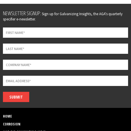
Leave
NEWSLETTER SIGNUP:
Sign up for Galvanizing Insights, the AGA's quarterly
this
specifier e-newsletter.
field
blank
SUBMIT
HOME
CORROSION